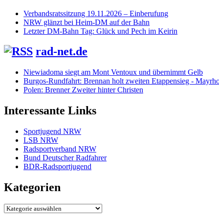
Verbandsratssitzung 19.11.2026 – Einberufung
NRW glänzt bei Heim-DM auf der Bahn
Letzter DM-Bahn Tag: Glück und Pech im Keirin
rad-net.de
Niewiadoma siegt am Mont Ventoux und übernimmt Gelb
Burgos-Rundfahrt: Brennan holt zweiten Etappensieg - Mayrho
Polen: Brenner Zweiter hinter Christen
Interessante Links
Sportjugend NRW
LSB NRW
Radsportverband NRW
Bund Deutscher Radfahrer
BDR-Radsportjugend
Kategorien
Kategorien