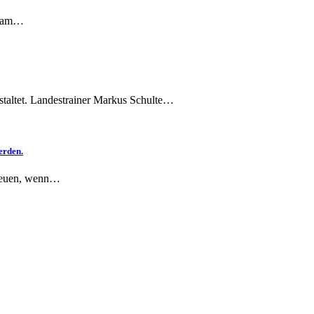
me am…
altet. Landestrainer Markus Schulte…
erden.
freuen, wenn…