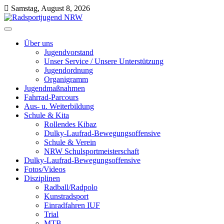
Skip
Samstag, August 8, 2026
to
content
Radsportjugend NRW
Wir drehen nicht nur am Rad, wir bewegen etwas!
Über uns
Jugendvorstand
Unser Service / Unsere Unterstützung
Jugendordnung
Organigramm
Jugendmaßnahmen
Fahrrad-Parcours
Aus- u. Weiterbildung
Schule & Kita
Rollendes Kibaz
Dulky-Laufrad-Bewegungsoffensive
Schule & Verein
NRW Schulsportmeisterschaft
Dulky-Laufrad-Bewegungsoffensive
Fotos/Videos
Disziplinen
Radball/Radpolo
Kunstradsport
Einradfahren IUF
Trial
MTB