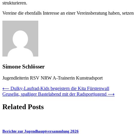
strukturieren.
Vereine die ebenfalls Interesse an einer Vereinsberatung haben, setze
Simone Schlösser
Jugendleiterin RSV NRW A-Trainerin Kunstradsport
Beitragsnavigation
⟵
Dulky-Laufrad-Kids begeistern die Kita Fürstenwall
Gruselig, spaßiger Bastelabend mit der Radsportjugend
⟶
Related Posts
Berichte zur Jugendhauptversammlung 2026