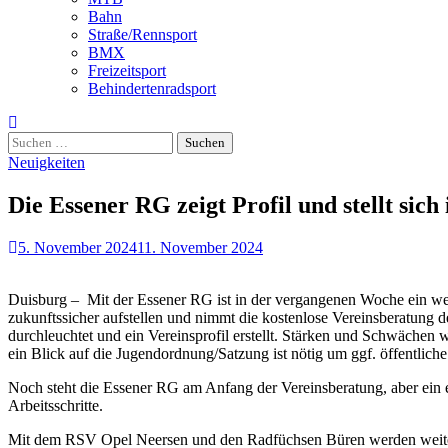
Bahn
Straße/Rennsport
BMX
Freizeitsport
Behindertenradsport
Suchen
nach:
Neuigkeiten
Die Essener RG zeigt Profil und stellt sic
5. November 2024
11. November 2024
Duisburg – Mit der Essener RG ist in der vergangenen Woche ein wei
zukunftssicher aufstellen und nimmt die kostenlose Vereinsberatung 
durchleuchtet und ein Vereinsprofil erstellt. Stärken und Schwächen
ein Blick auf die Jugendordnung/Satzung ist nötig um ggf. öffentlich
Noch steht die Essener RG am Anfang der Vereinsberatung, aber ein e
Arbeitsschritte.
Mit dem RSV Opel Neersen und den Radfüchsen Büren werden weitere