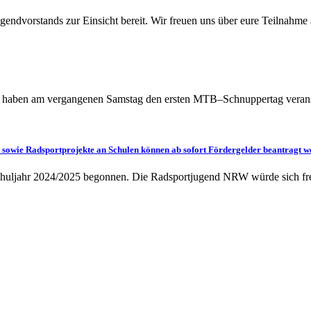
ugendvorstands zur Einsicht bereit. Wir freuen uns über eure Teilnah
aben am vergangenen Samstag den ersten MTB–Schnuppertag veranst
 sowie Radsportprojekte an Schulen können ab sofort Fördergelder beantragt w
 Schuljahr 2024/2025 begonnen. Die Radsportjugend NRW würde sich 