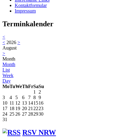
Kontaktformular
Impressum
Terminkalender
<
<
2026
>
August
>
Month
Month
List
Week
Day
Mo
Tu
We
Th
Fr
Sa
Su
1
2
3
4
5
6
7
8
9
10
11
12
13
14
15
16
17
18
19
20
21
22
23
24
25
26
27
28
29
30
31
RSV NRW