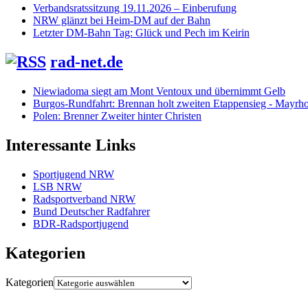
Verbandsratssitzung 19.11.2026 – Einberufung
NRW glänzt bei Heim-DM auf der Bahn
Letzter DM-Bahn Tag: Glück und Pech im Keirin
rad-net.de
Niewiadoma siegt am Mont Ventoux und übernimmt Gelb
Burgos-Rundfahrt: Brennan holt zweiten Etappensieg - Mayrho
Polen: Brenner Zweiter hinter Christen
Interessante Links
Sportjugend NRW
LSB NRW
Radsportverband NRW
Bund Deutscher Radfahrer
BDR-Radsportjugend
Kategorien
Kategorien