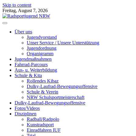
Skip to content
Freitag, August 7, 2026
Radsportjugend NRW
Wir drehen nicht nur am Rad, wir bewegen etwas!
Über uns
Jugendvorstand
Unser Service / Unsere Unterstützung
Jugendordnung
Organigramm
Jugendmaßnahmen
Fahrrad-Parcours
Aus- u. Weiterbildung
Schule & Kita
Rollendes Kibaz
Dulky-Laufrad-Bewegungsoffensive
Schule & Verein
NRW Schulsportmeisterschaft
Dulky-Laufrad-Bewegungsoffensive
Fotos/Videos
Disziplinen
Radball/Radpolo
Kunstradsport
Einradfahren IUF
Trial