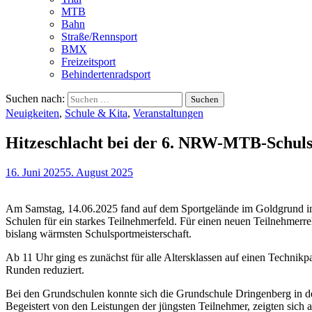
MTB
Bahn
Straße/Rennsport
BMX
Freizeitsport
Behindertenradsport
Suchen nach:
Neuigkeiten
,
Schule & Kita
,
Veranstaltungen
Hitzeschlacht bei der 6. NRW-MTB-Schuls
16. Juni 2025
5. August 2025
Am Samstag, 14.06.2025 fand auf dem Sportgelände im Goldgrund in 
Schulen für ein starkes Teilnehmerfeld. Für einen neuen Teilnehmerr
bislang wärmsten Schulsportmeisterschaft.
Ab 11 Uhr ging es zunächst für alle Altersklassen auf einen Techni
Runden reduziert.
Bei den Grundschulen konnte sich die Grundschule Dringenberg in d
Begeistert von den Leistungen der jüngsten Teilnehmer, zeigten si