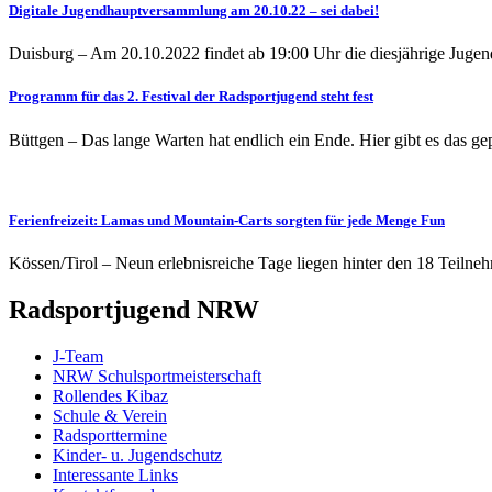
Digitale Jugendhauptversammlung am 20.10.22 – sei dabei!
Duisburg – Am 20.10.2022 findet ab 19:00 Uhr die diesjährige Juge
Programm für das 2. Festival der Radsportjugend steht fest
Büttgen – Das lange Warten hat endlich ein Ende. Hier gibt es das g
Ferienfreizeit: Lamas und Mountain-Carts sorgten für jede Menge Fun
Kössen/Tirol – Neun erlebnisreiche Tage liegen hinter den 18 Teiln
Radsportjugend NRW
J-Team
NRW Schulsportmeisterschaft
Rollendes Kibaz
Schule & Verein
Radsporttermine
Kinder- u. Jugendschutz
Interessante Links