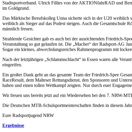
Stadtsportverband. Ulrich Fillies von der AKTIONfahrRAD und Bern
im Goldgrund.
Das Märkische Berufskolleg Unna sicherte sich in der U20 weiblic
weiblich als Sieger auf das Podest steigen. Auch die Gesamtschule R
männlich freuen.
Strahlende Gesichter gab es auch bei der ausrichtenden Friedrich-Spe
Veranstaltung so gut gelaufen ist. Die „Macher“ der Radsport-AG J
Sogar ein kleines, abwechslungsreiches Rahmenprogramm mit lockeren
Nach der letztjährigen „Schlammschlacht“ in Essen waren alle Verantwor
eingreifen.
Ein großer Dank geht an das gesamte Team der Friedrich-Spee Gesamt
RaceResult, dem Malteser Rettungsdienst, den Sponsoren und Unterstüt
haben und einen tollen Wettkampf zeigten. Nur durch euer Engagement
Wir freuen uns bereits jetzt auf ein Wiedersehen bei den 7. NRW-MT
Die Deutschen MTB-Schulsportmeisterschaften finden in diesem Jah
Eure Radsportjugend NRW
Ergebnisse