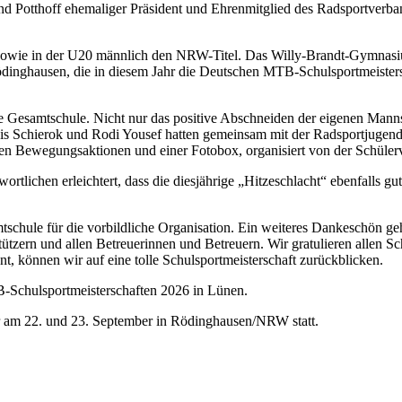
d Potthoff ehemaliger Präsident und Ehrenmitglied des Radsportverb
h sowie in der U20 männlich den NRW-Titel. Das Willy-Brandt-Gymnas
ödinghausen, die in diesem Jahr die Deutschen MTB-Schulsportmeisters
e Gesamtschule. Nicht nur das positive Abschneiden der eigenen Mannsc
anis Schierok und Rodi Yousef hatten gemeinsam mit der Radsportjuge
 Bewegungsaktionen und einer Fotobox, organisiert von der Schülerver
tlichen erleichtert, dass die diesjährige „Hitzeschlacht“ ebenfalls gut 
schule für die vorbildliche Organisation. Ein weiteres Dankeschön g
zern und allen Betreuerinnen und Betreuern. Wir gratulieren allen Sch
, können wir auf eine tolle Schulsportmeisterschaft zurückblicken.
B-Schulsportmeisterschaften 2026 in Lünen.
r am 22. und 23. September in Rödinghausen/NRW statt.