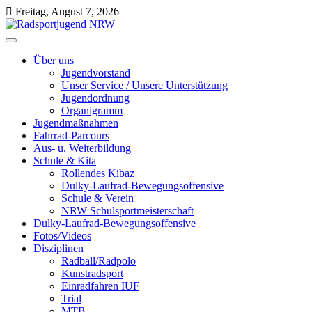
Skip
Freitag, August 7, 2026
to
content
Radsportjugend NRW
Wir drehen nicht nur am Rad, wir bewegen etwas!
Über uns
Jugendvorstand
Unser Service / Unsere Unterstützung
Jugendordnung
Organigramm
Jugendmaßnahmen
Fahrrad-Parcours
Aus- u. Weiterbildung
Schule & Kita
Rollendes Kibaz
Dulky-Laufrad-Bewegungsoffensive
Schule & Verein
NRW Schulsportmeisterschaft
Dulky-Laufrad-Bewegungsoffensive
Fotos/Videos
Disziplinen
Radball/Radpolo
Kunstradsport
Einradfahren IUF
Trial
MTB