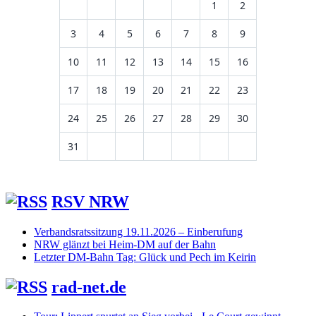
1
2
3
4
5
6
7
8
9
10
11
12
13
14
15
16
17
18
19
20
21
22
23
24
25
26
27
28
29
30
31
RSV NRW
Verbandsratssitzung 19.11.2026 – Einberufung
NRW glänzt bei Heim-DM auf der Bahn
Letzter DM-Bahn Tag: Glück und Pech im Keirin
rad-net.de