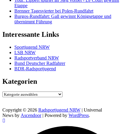
Tour: Lippert spurtet an Sieg vorbei - Le Court gewinnt
Etappe
Brenner Tagesvierter bei Polen-Rundfahrt
Burgos-Rundfahrt: Gall gewinnt Königsetappe und
übernimmt Führung
Interessante Links
Sportjugend NRW
LSB NRW
Radsportverband NRW
Bund Deutscher Radfahrer
BDR-Radsportjugend
Kategorien
Kategorien
Copyright © 2026
Radsportjugend NRW
| Universal
News by
Ascendoor
| Powered by
WordPress
.