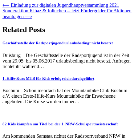
Beitragsnavigation
⟵
Einladung zur digitalen Jugendhauptversammlung 2021
Sonderaktion Kibaz & Jolinchen – Jetzt Fördergelder für Aktionen
beantragen
⟶
Related Posts
Geschäftsstelle der Radsportjugend urlaubsbedingt nicht besetzt
Duisburg – Die Geschäftsstelle der Radsportjugend ist in der Zeit
vom 29.05. bis 05.06.2017 urlaubsbedingt nicht besetzt. Anfragen
richtet ihr während…
1. Hilfe-Kurs MTB für Kids erfolgreich durchgeführt
Bochum – Schon mehrfach hat der Mountainbike Club Bochum
e.V. einen Erste-Hilfe-Kurs Mountainbike für Erwachsene
angeboten. Die Kurse wurden immer…
82 Kids kämpfen um Titel bei der 1. NRW-Schulsportmeisterschaft
Am kommenden Samstag richtet der Radsportverband NRW in