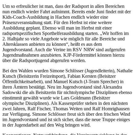
Um so erfreulicher ist man, dass der Radsport in allen Bereichen
nun endlich wieder Fahrt aufnimmt. Bereits ende Juni findet mit der
Kids-Coach-Ausbildung in Hachen endlich wieder eine
Präsenzveranstaltung statt. Für den Herbst ist eine weitere
Ausbildung geplant. Ebenso will man im Herbst mit einer
radsportspezifischen Sporthelferausbildung starten. „Wir hoffen im
2. Halbjahr so viele Angebote wie möglich für alle Bereiche und
Altersklassen anbieten zu können“, heißt es aus dem
Jugendvorstand. Auch die Verine im RSV NRW sind aufgerufen
Jugendmaßnahmen anzubieten. KJP-Fördermittel können hierzu
über die Radsportjugend abgerufen werden.
Bei den Wahlen wurden Simone Schlösser (Jugendleiterin), Nathalie
Kutsch (Beisitzerin Freizeitsport), Fabian Kersten (Beisitzer
Öffentlichkeitsarbeit), und Manuel Kutsch (J-Team Sprecher) in
ihren Ämtern bestätigt. Neu im Jugendvorstand sind Alexandra
Sadowski die als Beisitzerin für nichtolympische Disziplinen ebenso
einstimmit gewählt wurde wie Lars Goldmann (Beisitzer
olympische Disziplinen). Als Kassenprüfer stehen in den nächsten
zwei Jahren, Ralf Fischer, Thomas Weiten und Ralf Homrighausen
zur Verfügung. Simone Schlösser freut sich über den frischen Wind
im Jugendvorstand und ist sich sicher, dass die neue Truppe einiges
in der Jugendarbeit auf den Weg bringen wird.