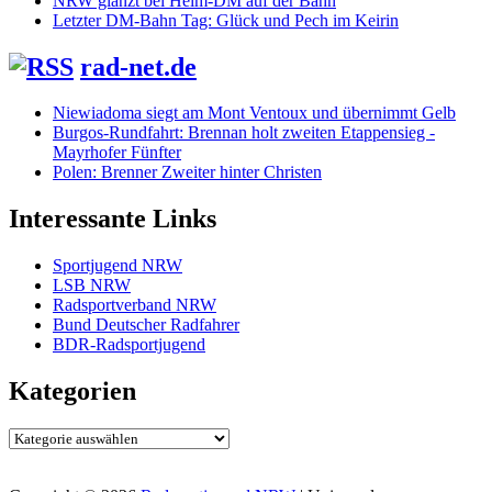
NRW glänzt bei Heim-DM auf der Bahn
Letzter DM-Bahn Tag: Glück und Pech im Keirin
rad-net.de
Niewiadoma siegt am Mont Ventoux und übernimmt Gelb
Burgos-Rundfahrt: Brennan holt zweiten Etappensieg -
Mayrhofer Fünfter
Polen: Brenner Zweiter hinter Christen
Interessante Links
Sportjugend NRW
LSB NRW
Radsportverband NRW
Bund Deutscher Radfahrer
BDR-Radsportjugend
Kategorien
Kategorien