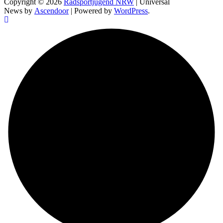
Copyright © 2026
Radsportjugend NRW
| Universal
News by
Ascendoor
| Powered by
WordPress
.