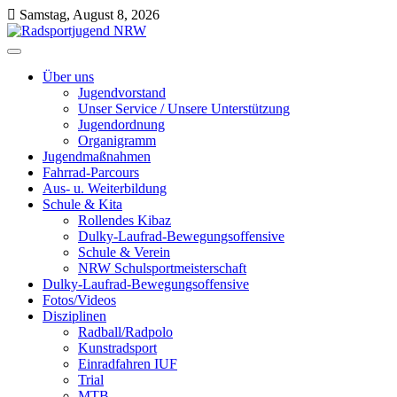
Skip
Samstag, August 8, 2026
to
content
Radsportjugend NRW
Wir drehen nicht nur am Rad, wir bewegen etwas!
Über uns
Jugendvorstand
Unser Service / Unsere Unterstützung
Jugendordnung
Organigramm
Jugendmaßnahmen
Fahrrad-Parcours
Aus- u. Weiterbildung
Schule & Kita
Rollendes Kibaz
Dulky-Laufrad-Bewegungsoffensive
Schule & Verein
NRW Schulsportmeisterschaft
Dulky-Laufrad-Bewegungsoffensive
Fotos/Videos
Disziplinen
Radball/Radpolo
Kunstradsport
Einradfahren IUF
Trial
MTB