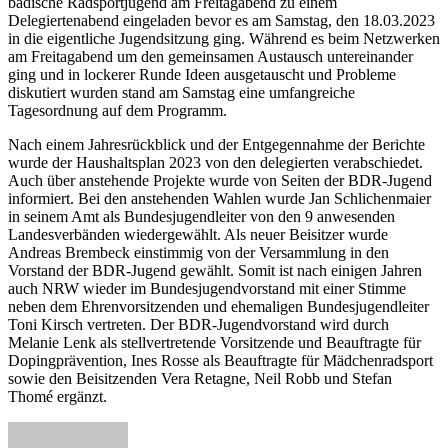
badische Radsportjugend am Freitagabend zu einem
Delegiertenabend eingeladen bevor es am Samstag, den 18.03.2023
in die eigentliche Jugendsitzung ging. Während es beim Netzwerken
am Freitagabend um den gemeinsamen Austausch untereinander
ging und in lockerer Runde Ideen ausgetauscht und Probleme
diskutiert wurden stand am Samstag eine umfangreiche
Tagesordnung auf dem Programm.
Nach einem Jahresrückblick und der Entgegennahme der Berichte
wurde der Haushaltsplan 2023 von den delegierten verabschiedet.
Auch über anstehende Projekte wurde von Seiten der BDR-Jugend
informiert. Bei den anstehenden Wahlen wurde Jan Schlichenmaier
in seinem Amt als Bundesjugendleiter von den 9 anwesenden
Landesverbänden wiedergewählt. Als neuer Beisitzer wurde
Andreas Brembeck einstimmig von der Versammlung in den
Vorstand der BDR-Jugend gewählt. Somit ist nach einigen Jahren
auch NRW wieder im Bundesjugendvorstand mit einer Stimme
neben dem Ehrenvorsitzenden und ehemaligen Bundesjugendleiter
Toni Kirsch vertreten. Der BDR-Jugendvorstand wird durch
Melanie Lenk als stellvertretende Vorsitzende und Beauftragte für
Dopingprävention, Ines Rosse als Beauftragte für Mädchenradsport
sowie den Beisitzenden Vera Retagne, Neil Robb und Stefan
Thomé ergänzt.