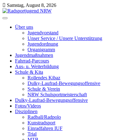
Skip
Samstag, August 8, 2026
to
content
Radsportjugend NRW
Wir drehen nicht nur am Rad, wir bewegen etwas!
Über uns
Jugendvorstand
Unser Service / Unsere Unterstützung
Jugendordnung
Organigramm
Jugendmaßnahmen
Fahrrad-Parcours
Aus- u. Weiterbildung
Schule & Kita
Rollendes Kibaz
Dulky-Laufrad-Bewegungsoffensive
Schule & Verein
NRW Schulsportmeisterschaft
Dulky-Laufrad-Bewegungsoffensive
Fotos/Videos
Disziplinen
Radball/Radpolo
Kunstradsport
Einradfahren IUF
Trial
MTB