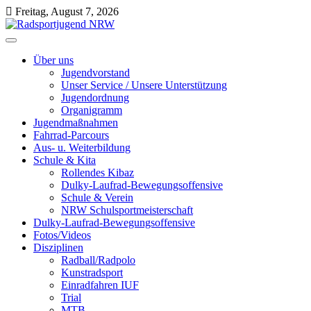
Skip
Freitag, August 7, 2026
to
content
Radsportjugend NRW
Wir drehen nicht nur am Rad, wir bewegen etwas!
Über uns
Jugendvorstand
Unser Service / Unsere Unterstützung
Jugendordnung
Organigramm
Jugendmaßnahmen
Fahrrad-Parcours
Aus- u. Weiterbildung
Schule & Kita
Rollendes Kibaz
Dulky-Laufrad-Bewegungsoffensive
Schule & Verein
NRW Schulsportmeisterschaft
Dulky-Laufrad-Bewegungsoffensive
Fotos/Videos
Disziplinen
Radball/Radpolo
Kunstradsport
Einradfahren IUF
Trial
MTB