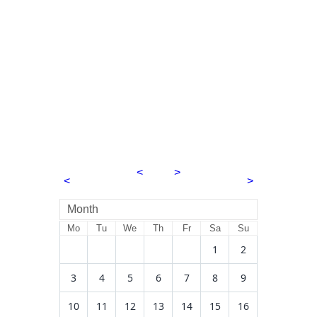
<
2026
>
<
>
August
Month
Mo
Tu
We
Th
Fr
Sa
Su
1
2
3
4
5
6
7
8
9
10
11
12
13
14
15
16