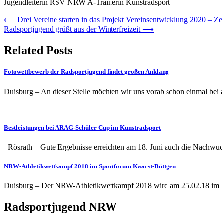
Jugendleiterin RSV NRW A-Trainerin Kunstradsport
Beitragsnavigation
⟵
Drei Vereine starten in das Projekt Vereinsentwicklung 2020 – Zei
Radsportjugend grüßt aus der Winterfreizeit
⟶
Related Posts
Fotowettbewerb der Radsportjugend findet großen Anklang
Duisburg – An dieser Stelle möchten wir uns vorab schon einmal be
Bestleistungen bei ARAG-Schüler Cup im Kunstradsport
Rösrath – Gute Ergebnisse erreichten am 18. Juni auch die Nachwu
NRW-Athletikwettkampf 2018 im Sportforum Kaarst-Büttgen
Duisburg – Der NRW-Athletikwettkampf 2018 wird am 25.02.18 im Sp
Radsportjugend NRW