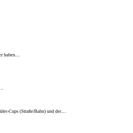
lder haben…
i…
hüler-Cups (Straße/Bahn) und der…