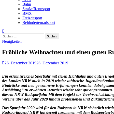
Bahn
Straße/Rennsport
BMX
Freizeitsport
Behindertenradsport
Suchen
nach:
Neuigkeiten
Fröhliche Weihnachten und einen guten 
26. Dezember 2019
26. Dezember 2019
Ein erlebnisreiches Sportjahr mit vielen Highlights und guten Er
des Landes NRW auch in 2019 wieder zahlreiche Jugendmaßnahmen
Eindrücke und neu gewonnene Erfahrungen konnten dabei gesamme
Ausbildung“ zu erwähnen –wurden wieder sehr gut angenommen. Di
diesem NRW-Radsportjahr. Mit dem Projekt zur Vereinsentwicklung 2
Vereine über das Jahr 2020 hinaus professionell und Zukunftssiche
Das Sportjahr 2020 wird für den Radsport in NRW sicherlich wiede
Radsportjugend NRW hat derzeit zusammen mit dem Radsportver