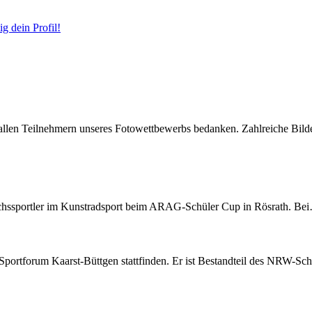
g dein Profil!
i allen Teilnehmern unseres Fotowettbewerbs bedanken. Zahlreiche Bi
chssportler im Kunstradsport beim ARAG-Schüler Cup in Rösrath. Be
ortforum Kaarst-Büttgen stattfinden. Er ist Bestandteil des NRW-Sc