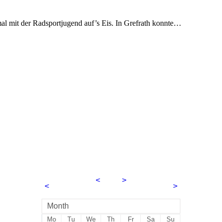
l mit der Radsportjugend auf’s Eis. In Grefrath konnte…
<
2026
>
<
>
August
Month
Mo
Tu
We
Th
Fr
Sa
Su