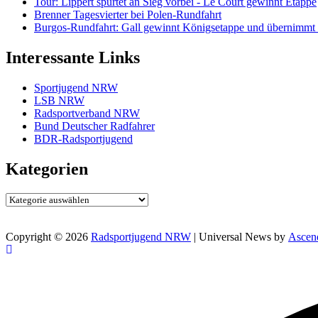
Tour: Lippert spurtet an Sieg vorbei - Le Court gewinnt Etappe
Brenner Tagesvierter bei Polen-Rundfahrt
Burgos-Rundfahrt: Gall gewinnt Königsetappe und übernimmt
Interessante Links
Sportjugend NRW
LSB NRW
Radsportverband NRW
Bund Deutscher Radfahrer
BDR-Radsportjugend
Kategorien
Kategorien
Copyright © 2026
Radsportjugend NRW
| Universal News by
Ascen