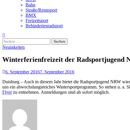
Bahn
Straße/Rennsport
BMX
Freizeitsport
Behindertenradsport
Suchen
nach:
Neuigkeiten
Winterferienfreizeit der Radsportjugend
6. September 2016
7. September 2016
Duisburg – Auch in diesem Jahr bietet die Radsportjugend NRW wieder
uns ein abwechslungsreiches Wintersportprogramm. So stehen u. a. S
Flyer
zu entnehmen. Anmeldungen sind ab sofort möglich.